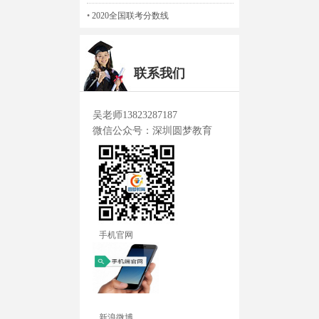
•
2020全国联考分数线
联系我们
吴老师13823287187
微信公众号：深圳圆梦教育
手机官网
新浪微博