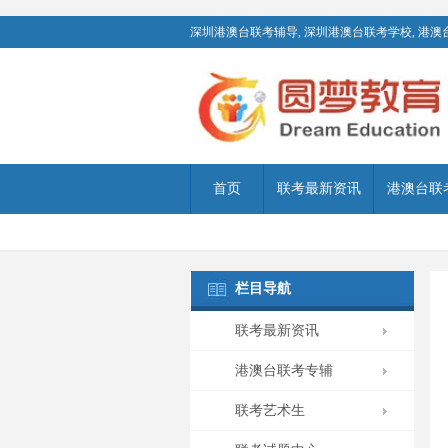
深圳港澳台联考辅导, 深圳港澳台联考学校, 港澳
首页
联考最新资讯
港澳台联
栏目导航
联考最新资讯
港澳台联考专辅
联考艺术生