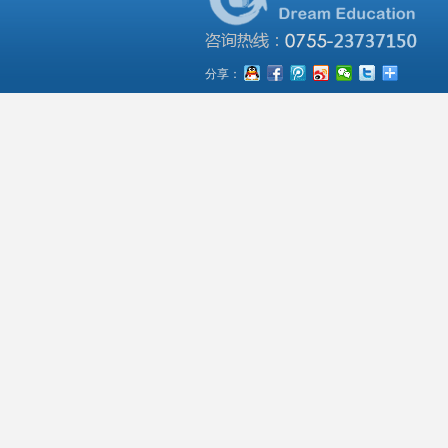
2014年联合招生专业目录 
2014年联合招生专业目录 
分享：
2014年联合招生专业目录 
2014年联合招生专业目录 
2014年联合招生专业目录 
2014年联合招生专业目录 
2014年联合招生专业目录 
2014年联合招生专业目录 
广东商学院更名为广东财
香港免试生2013年内地高
2013大学毕业生质量排