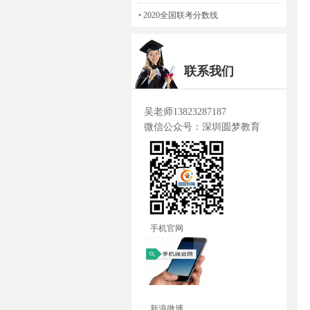
•
2020全国联考分数线
联系我们
吴老师13823287187
微信公众号：深圳圆梦教育
手机官网
新浪微博