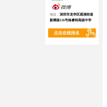
地址：
深圳市龙华区观湖街道
新樟路116号格睿特高级中学
点击在线报名