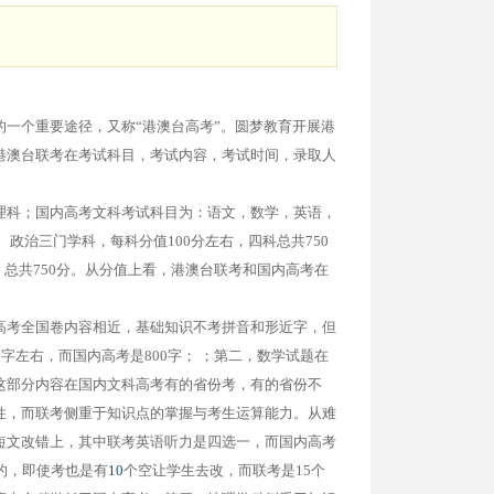
一个重要途径，又称“港澳台高考”。圆梦教育开展港
港澳台联考在考试科目，考试内容，考试时间，录取人
理科；国内高考文科考试科目为：语文，数学，英语，
政治三门学科，每科分值100分左右，四科总共750
分，总共750分。从分值上看，港澳台联考和国内高考在
高考全国卷内容相近，基础知识不考拼音和形近字，但
字左右，而国内高考是800字； ；第二，数学试题在
这部分内容在国内文科高考有的省份考，有的省份不
性，而联考侧重于知识点的掌握与考生运算能力。从难
短文改错上，其中联考英语听力是四选一，而国内高考
的，即使考也是有
10
个空让学生去改，而联考是15个