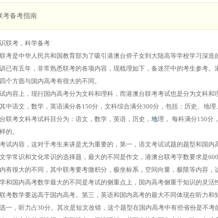
联考备考指南
识联考，科学备考
联考是中华人民共和国教育部为了吸引港澳台侨子女到大陆高等学校学习深造的
训已有五年，非常熟悉联考的各项内容，现梳理如下，备迷茫中的考生参考。
四个方面与国内高考有很大的不同。
试内容上，现行国内高考分为文科和理科，而港澳台联考考试也是分为文科和
其中语文，数学，英语满分各150分，文科综合满分300分，包括：历史、地理、
台联考文科考试科目分为：语文，数学，英语，历史，
地
理， 每科满分150
样的。
考试内容，这对于考生来讲是尤为重要的，第一，语文考试试题的题型和国内
文学常识和文化常识的选择题，最大的不同是作文，港澳台联考字数要求是600
内有很大的不同，其中联考要考微积分，极坐标系，空间向量，极限等内容，
学和国内高考数学最大的不同是考试的侧重点上，国内高考侧重于知识的灵活
联考数学要远高于国内高考。第三，英语和国内高考的最大不同体现在听力和
选一，听力占30分。其次是短文改错，这个题型在国内高考中有些省份是不考