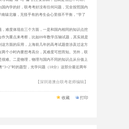
为国内学的好，联考考好没有任何问题，完全按照国内
学南辕北辙，无怪乎有的考生会心里很不平衡，“学了
题，难度体现在三个方面，一是和国内相同的知识点挖
作为重点来考察，比如09年数学压轴试题，其实就是
到这方面的应用，上海前几年的高考试题曾涉及过这方
在两个小时内要想考高分，其难度可想而知。另外，联
是很难。二是物理，物理与国内不同的知识点从分值上
“3+2”时的题型，光学问题（18分）这部分最近两年
2016广州现场确认全国联招&两校联考成功
【深圳港澳台联考老师编辑】
2015年中华人民共和国普通高等学校联合招收华侨...
2014年中华人民共和国普通高等学校 联合招收华侨...
收藏
打印
2014年联合招生专业目录 第二批本科录取院校 《...
2014年联合招生专业目录 第二批本科录取院校 《...