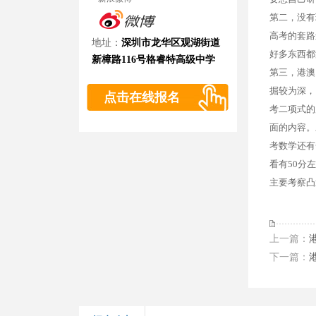
第二，没有
高考的套路
地址：
深圳市龙华区观湖街道
好多东西都
新樟路116号格睿特高级中学
第三，港澳
掘较为深，
点击在线报名
考二项式的
面的内容。
考数学还有
看有50分
2014-2016年港澳台、华侨生联招考试各
主要考察凸
2016年中华人民共和国普通高等学校联合
2015年暨南大學招收香港學生招生簡章
上一篇：
下一篇：
2014年联合招生专业目录 第二批本科录取院
2014年联合招生专业目录 第二批本科录取院