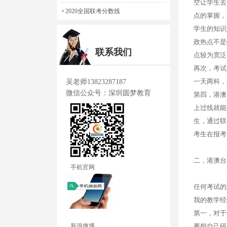
空让学生去
•
2020全国联考分数线
点的掌握，
学生的知识
政热点不是
联系我们
点较为宽泛
再次，考试
一天两科，
吴老师13823287187
微信公众号：深圳圆梦教育
第四，港澳
上过线就能
生，通过联
考生在报考
二，港澳台
手机官网
任何考试的
我的教学经
第一，对于
新浪微博
要想自己研