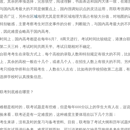
改。其余的单项选择，完形填空，阅读理解，书面表达和国内大体一致，在难
与国内高考最大的不同是侧重点上，国内强调知识点的灵活运用，而联考强调
是否广泛，另外在区
域
地理尤其是世界区域地理方面占有较大分值，对地图的
特别敏感，主要考察考生对历史事件的分析，判断能力，与国内高考最大的不
，因此难度会略高于国内高考。
时间上，国内高考都是在每年6月7、8两天进行。考试时间比较稳定，港澳台
第二天三科，考试时间共两天半。考试日期相对不确定。
台联考考生在录取方式上，每个高校的录取人数和特别规定有很大的不同，比
上，其余的高校一般在十几个，或者几个人，在招生人数上有很大的不同。另外
考只招收华侨和台湾籍考生，人数在5人左右，比如有的学校招收第二志愿，
选择学校时认真搜集信息。
联考到底难在哪里？
难都是相对的，联考试题是有些难，但是每年600分以上的学生大有人在，这说
验来看，联考还是有一定难度的，这种难度主要体现在以下几个方面：
考生来讲，没有及时的复习与备考资料。目前，联考除了考试大纲和历年试题
究历年试题进行备考，难度可想而知。可以说资料的欠缺是导致很多考生觉得联