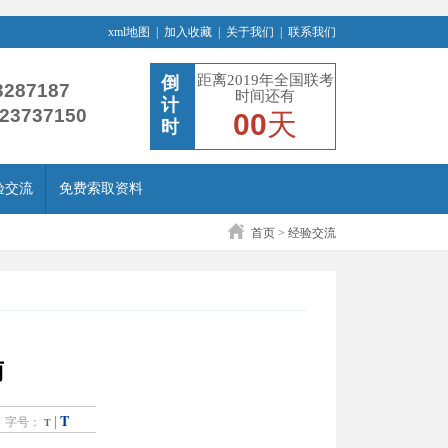
xml地图
|
加入收藏
|
关于我们
|
联系我们
距离2019年全国联考
倒
3287187
时间还有
计
-23737150
00
天
时
验交流
免费索取资料
首页
>
经验交流
南
T
|
字号：
T