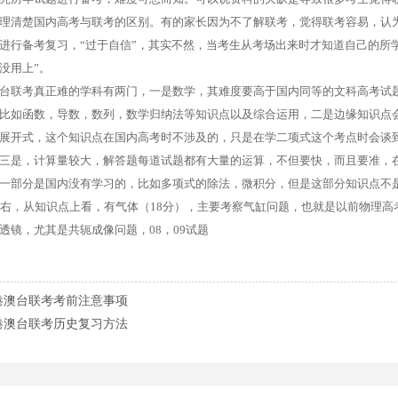
理清楚国内高考与联考的区别。有的家长因为不了解联考，觉得联考容易，认
进行备考复习，“过于自信”，其实不然，当考生从考场出来时才知道自己的所
没用上”。
台联考真正难的学科有两门，一是数学，其难度要高于国内同等的文科高考试
比如函数，导数，数列，数学归纳法等知识点以及综合运用，二是边缘知识点会
展开式，这个知识点在国内高考时不涉及的，只是在学二项式这个考点时会谈
三是，计算量较大，解答题每道试题都有大量的运算，不但要快，而且要准，
一部分是国内没有学习的，比如多项式的除法，微积分，但是这部分知识点不
左右，从知识点上看，有气体（18分），主要考察气缸问题，也就是以前物理高考
高校录取分...
暨大招2000港澳台生
透镜，尤其是共轭成像问题，08，09试题
招收华侨...
2015年中华人民共和国普通高等学校 联合招收华侨...
2015年暨南大學招收澳門學生招生簡章
港澳台联考考前注意事项
港澳台联考历史复习方法
校 《...
2014年联合招生专业目录 第二批本科录取院校 《...
校 《...
2014年联合招生专业目录 第二批本科录取院校 《...