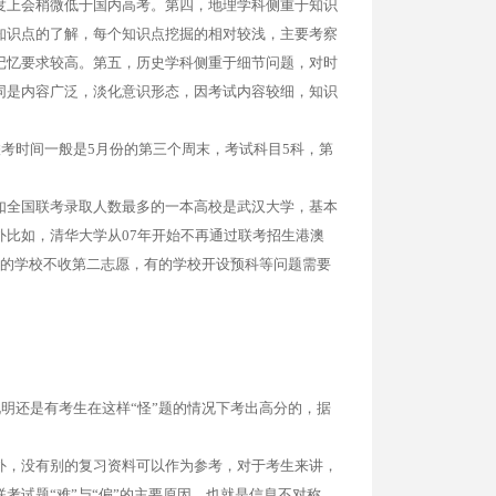
度上会稍微低于国内高考。第四，地理学科侧重于知识
知识点的了解，每个知识点挖掘的相对较浅，主要考察
记忆要求较高。第五，历史学科侧重于细节问题，对时
同是内容广泛，淡化意识形态，因考试内容较细，知识
联考时间一般是5月份的第三个周末，考试科目5科，第
如全国联考录取人数最多的一本高校是武汉大学，基本
比如，清华大学从07年开始不再通过联考招生港澳
有的学校不收第二志愿，有的学校开设预科等问题需要
明还是有考生在这样“怪”题的情况下考出高分的，据
外，没有别的复习资料可以作为参考，对于考生来讲，
考试题“难”与“偏”的主要原因，也就是信息不对称。