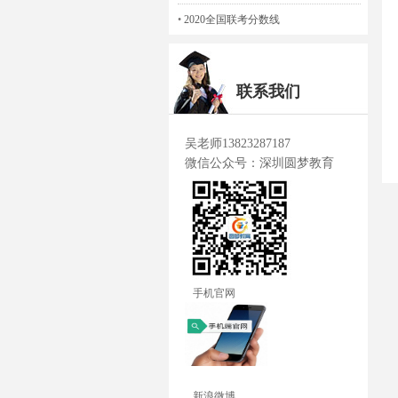
•
2020全国联考分数线
联系我们
吴老师13823287187
微信公众号：深圳圆梦教育
手机官网
2014-2016年港澳台、
新浪微博