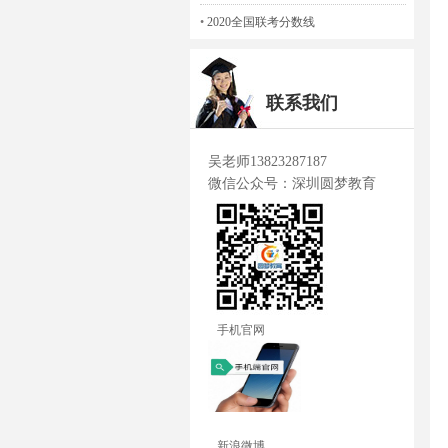
•
2020全国联考分数线
联系我们
吴老师13823287187
微信公众号：深圳圆梦教育
手机官网
新浪微博