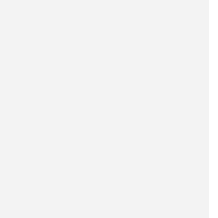
2014-2016年港澳台、
2016年中华人民共和国普
2015年暨南大學招收香
2014年联合招生专业目录 