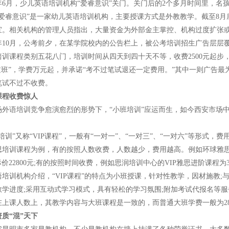
年6月，少儿英语培训机构“爱睿意识”关门。关门后的2个多月时间里，名
“爱睿意识”是一家幼儿英语培训机构，主要授课方式是外教教学。截至8月
宜。相关机构的管理人员指出，大量资金为外部金主掌控、机构过度扩张
年10月，公考前夕，在某学院校内的公告栏上，被公考培训招生广告层层
课程类别五花八门，培训时间从四天到四十天不等，收费2500元起步，最
过班”，学费万元起，并承诺“考不过笔试退还一定费用。”其中一则广告最为“
笔试不过不收费。
课程收费惊人
语培训竞争愈演愈烈的形势下，“小班培训”应运而生，如今西安市场中
”又称“VIP课程”，一般有“一对一”、“一对三”、“一对六”等形式
培训课程为例，有的按照人数收费，人数越少，费用越高。例如环球雅思的“雅思
标价22800元;有的按照时间收费，例如思润培训中心的VIP雅思进阶课程为3
训机构介绍，“VIP课程”的特点为小班授课，针对性教学，因材施教;
学进度;采用互动式学习模式，具有轻松的学习氛围;附加考试代报名等服务
上课人数上，其教学内容与大班课程是一致的，而普通大班学费一般为280
质“混”天下