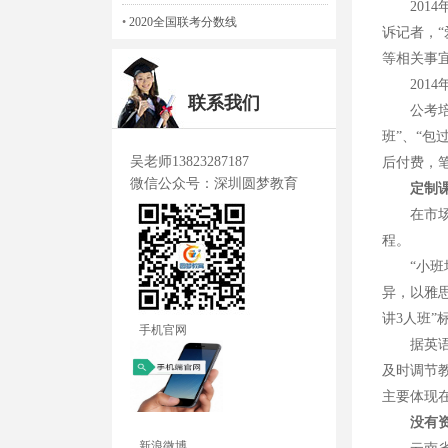
2014
•
2020全国联考分数线
诉记者，
等相关事
2014
联系我们
公考培训
班”、“包
吴老师13823287187
后付费，
微信公众号：深圳圆梦教育
定制
在市场外
程。
“小班培训
异，以雅思
讲3人班”
手机官网
据英语培
及时调节教
主要体现在
没有资
新浪微博