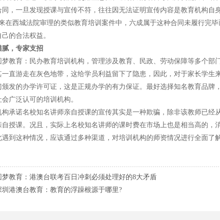
合同，一旦发现授课与宣传不符，往往因无法证明宣传内容是教育机构自
在西城法院审理的类似教育培训案件中，六成属于这种合同未履行完毕
自己的合法权益。
猫腻，专家支招
教育：民办教育培训机构，管理涉及教育、民政、劳动保障等多个部门，
其一直游走在灰色地带，这给学员利益留下了隐患，因此，对于家长学生
门颁发的办学许可证，这是正规办学的有力保证。最好选择知名教育品牌
社会广泛认可的培训机构。
承诺名校知名讲师亲自授课的宣传其实是一种欺骗，除非该教师已经从
亲自授课。况且，实际上名校知名讲师的课时费在市场上也是相当高的，
高校录取分...
暨大招2000港澳台生
此遇到这种情况，应该通过多种渠道，对培训机构的师资情况进行全面了
招收华侨...
2015年中华人民共和国普通高等学校 联合招收华侨...
2015年暨南大學招收澳門學生招生簡章
圆梦教育：港澳台联考百日冲刺必须处理好的8大矛盾
深圳港澳台教育：教育的浮躁根源于哪里?
校 《...
2014年联合招生专业目录 第二批本科录取院校 《...
校 《...
2014年联合招生专业目录 第二批本科录取院校 《...