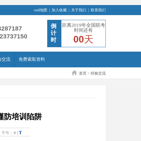
xml地图
|
加入收藏
|
关于我们
|
联系我们
距离2019年全国联考
倒
3287187
时间还有
计
-23737150
00
天
时
验交流
免费索取资料
首页
>
经验交流
者谨防培训陷阱
T
|
字号：
T