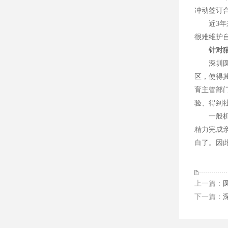
冲动签订
近3年来
很难维护
针对
深圳圆梦
区，使得
育主管部
验、得到
一般机构
精力完成
2014-2016年港澳台、华侨生联招考试各
白了。因
2016年中华人民共和国普通高等学校联合
2015年暨南大學招收香港學生招生簡章
上一篇：
下一篇：
2014年联合招生专业目录 第二批本科录取院
2014年联合招生专业目录 第二批本科录取院