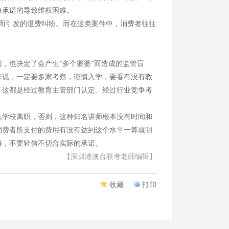
身承诺的导致维权困难。
而引发的退费纠纷。而在这类案件中，消费者往往
也决定了会产生“多个婆婆”而造成的监管盲
来说，一定要多家考察，谨慎入学，要看有没有教
，这都是经过教育主管部门认定、经过行业竞争考
学校离职，否则，这种知名讲师根本没有时间和
消费者所支付的费用有没有达到这个水平一算就明
2016广州现场确认全国联招&两校联考成功
解，不要轻信不切合实际的承诺。
【深圳港澳台联考老师编辑】
2015年中华人民共和国普通高等学校联合招收华侨...
2014年中华人民共和国普通高等学校 联合招收华侨...
收藏
打印
2014年联合招生专业目录 第二批本科录取院校 《...
2014年联合招生专业目录 第二批本科录取院校 《...