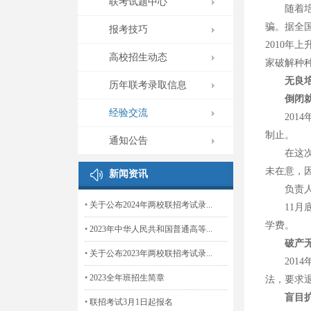
联考试题中心
随着培训
骗。据全
报考技巧
2010年
高校招生动态
家破解种
无良
历年联考录取信息
倒闭
经验交流
2014
制止。
通知公告
在这次“
未在意，
新闻资讯
负责人离
•
关于公布2024年两校联招考试录...
11月底，
学费。
•
2023年中华人民共和国普通高等...
破产
•
关于公布2023年两校联招考试录...
2014
•
2023全年班招生简章
法，要求
盲目
•
联招考试3月1日起报名