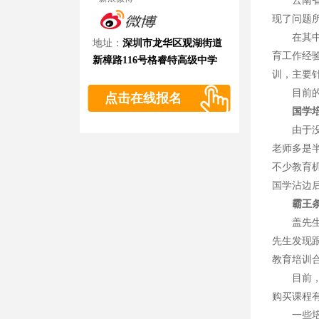
云南省昆
现了问题
在其中一
地址：
深圳市龙华区观湖街道
育工作经
新樟路116号格睿特高级中学
训，主要
目前的早
点击在线报名
国学
由于没有
老师多是
不少教育
国学沾边
霸王条
盖先生交纳
先生发现
教育培训
目前，一
购买课程
一些培训