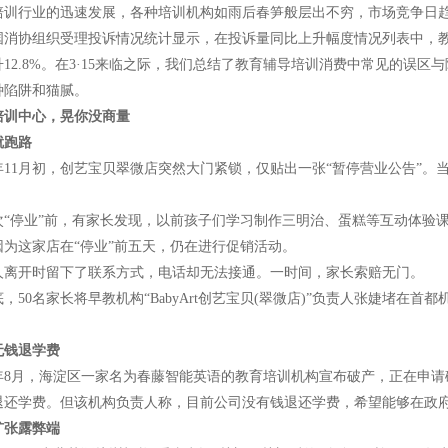
行业的迅速发展，各种培训机构如雨后春笋般层出不穷，市场竞争日趋
国消协组织受理投诉情况统计显示，在投诉量同比上升幅度情况列表中，教育
上升12.8%。在3·15来临之际，我们总结了教育辅导培训消费中常见的
种陷阱和猫腻。
培训中心，晃你没商量
就跑路
年11月初，创艺宝贝翠微店突然大门紧锁，仅贴出一张“暂停营业公告”。
停业”前，有家长发现，以前孩子们学习制作三明治、蛋糕等互动体验课
因为这家店在“停业”前五天，仍在进行促销活动。
开时留下了联系方式，电话却无法接通。一时间，家长索赔无门。
50名家长将早教机构“BabyArt创艺宝贝(翠微店)”负责人张婕堵在首都
无钱退学费
年8月，海淀区一家名为春藤智能英语的教育培训机构宣布破产，正在申请破
退还学费。但该机构负责人称，目前公司没有钱退还学费，希望能够在政
扩张露弊端