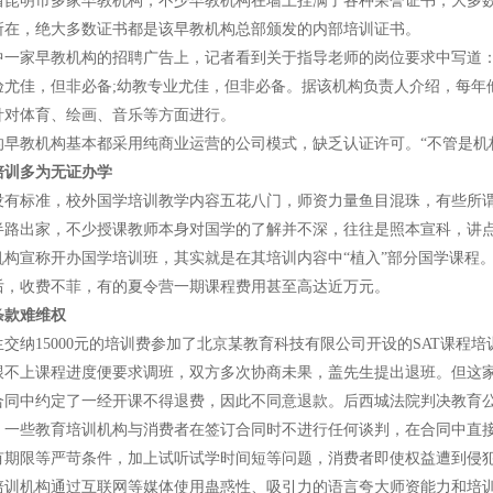
明市多家早教机构，不少早教机构在墙上挂满了各种荣誉证书，大多数
所在，绝大多数证书都是该早教机构总部颁发的内部培训证书。
家早教机构的招聘广告上，记者看到关于指导老师的岗位要求中写道：大
验尤佳，但非必备;幼教专业尤佳，但非必备。据该机构负责人介绍，每年
针对体育、绘画、音乐等方面进行。
教机构基本都采用纯商业运营的公司模式，缺乏认证许可。“不管是机构
培训多为无证办学
标准，校外国学培训教学内容五花八门，师资力量鱼目混珠，有些所谓
半路出家，不少授课教师本身对国学的了解并不深，往往是照本宣科，讲
机构宣称开办国学培训班，其实就是在其培训内容中“植入”部分国学课程
后，收费不菲，有的夏令营一期课程费用甚至高达近万元。
款难维权
15000元的培训费参加了北京某教育科技有限公司开设的SAT课程培训
跟不上课程进度便要求调班，双方多次协商未果，盖先生提出退班。但这
合同中约定了一经开课不得退费，因此不同意退款。后西城法院判决教育公司
些教育培训机构与消费者在签订合同时不进行任何谈判，在合同中直接
有期限等严苛条件，加上试听试学时间短等问题，消费者即使权益遭到侵
机构通过互联网等媒体使用蛊惑性、吸引力的语言夸大师资能力和培训