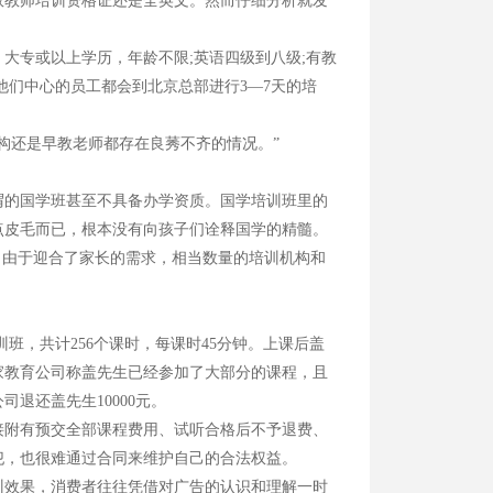
教师培训资格证还是全英文。然而仔细分析就发
专或以上学历，年龄不限;英语四级到八级;有教
他们中心的员工都会到北京总部进行3—7天的培
还是早教老师都存在良莠不齐的情况。”
的国学班甚至不具备办学资质。国学培训班里的
点皮毛而已，根本没有向孩子们诠释国学的精髓。
。由于迎合了家长的需求，相当数量的培训机构和
班，共计256个课时，每课时45分钟。上课后盖
家教育公司称盖先生已经参加了大部分的课程，且
退还盖先生10000元。
附有预交全部课程费用、试听合格后不予退费、
犯，也很难通过合同来维护自己的合法权益。
效果，消费者往往凭借对广告的认识和理解一时