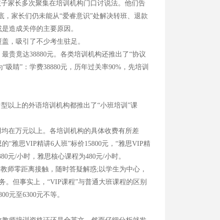
孩子家长多次聚集在培训机构门口讨说法。他们告
底，家长们仍未能从“爱睿意识”处解决转班、退款
或是造成关停的主要原因。
覆盖，吸引了不少考生驻足。
贵竟达38880元。各类培训机构还推出了“协议
吸睛”：学费38880元，历年过关率90%，先培训
型以上的外语培训机构都推出了“小班培训”课
，费用均在万元以上。各培训机构的具体收费有所差
VIP精讲6人班”标价15800元，“雅思VIP精
80元/小时，雅思核心课程为480元/小时。
与教师零距离接触，随时答疑解惑;以学生为中心，
。但事实上，“VIP课程”与普通大班课程的区别
0元至6300元不等。