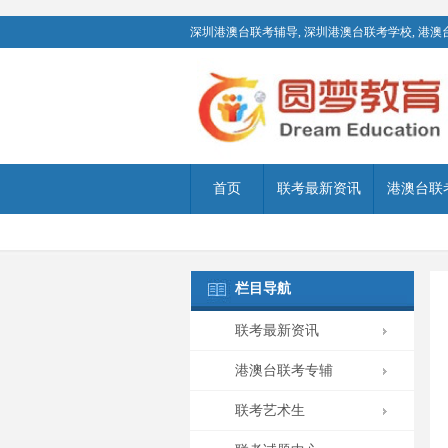
深圳港澳台联考辅导, 深圳港澳台联考学校, 港澳
首页
联考最新资讯
港澳台联
栏目导航
联考最新资讯
港澳台联考专辅
联考艺术生