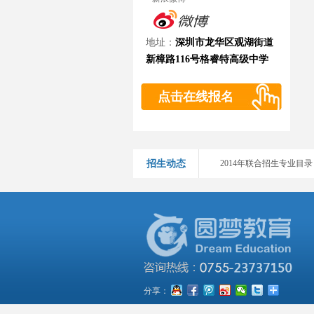
2014-2016年港澳台、
地址：
深圳市龙华区观湖街道
2016年中华人民共和国普
新樟路116号格睿特高级中学
2015年暨南大學招收香
点击在线报名
2014年联合招生专业目录 
2014年联合招生专业目录 
招生动态
2014年联合招生专业目录 
2014年联合招生专业目录 
2014年联合招生专业目录 
2014年联合招生专业目录 
2014年联合招生专业目录 
分享：
2014年联合招生专业目录 