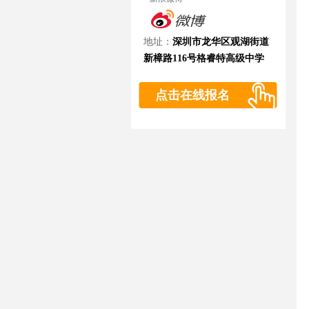
地址：
深圳市龙华区观湖街道
新樟路116号格睿特高级中学
点击在线报名