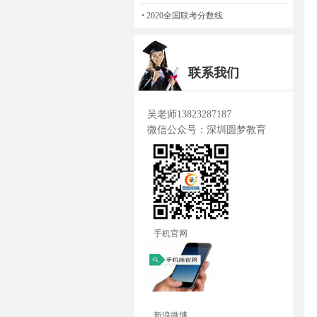
•
2020全国联考分数线
联系我们
吴老师13823287187
微信公众号：深圳圆梦教育
手机官网
新浪微博