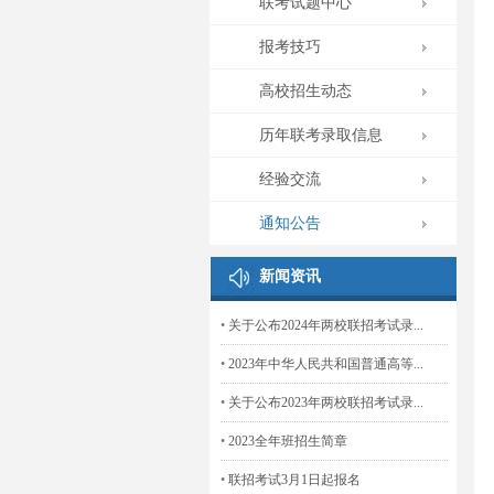
联考试题中心
报考技巧
高校招生动态
历年联考录取信息
经验交流
通知公告
新闻资讯
•
关于公布2024年两校联招考试录...
•
2023年中华人民共和国普通高等...
•
关于公布2023年两校联招考试录...
•
2023全年班招生简章
•
联招考试3月1日起报名