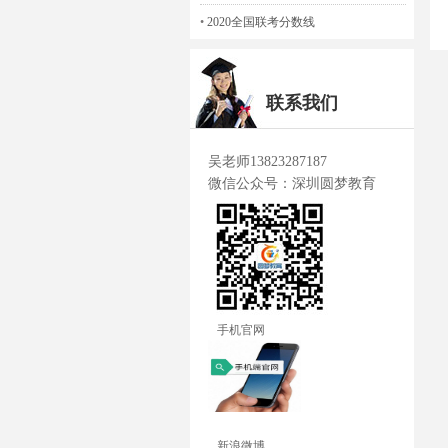
•
2020全国联考分数线
联系我们
吴老师13823287187
微信公众号：深圳圆梦教育
手机官网
新浪微博