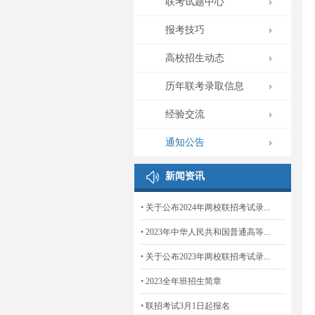
联考试题中心
报考技巧
高校招生动态
历年联考录取信息
经验交流
通知公告
新闻资讯
•
关于公布2024年两校联招考试录...
•
2023年中华人民共和国普通高等...
•
关于公布2023年两校联招考试录...
•
2023全年班招生简章
•
联招考试3月1日起报名