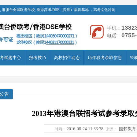
 港澳台全国联考学校, 香港高考/DSE（深圳）集训基地 ，高考文化冲刺
1382
手机：
0755
电话：
考试题中心
报考技巧
高校招生动态
历年联考录取信息
经
公告
2013年港澳台联招考试参考录
2016-08-24 11:33:38
圆梦教育
时间：
来源：