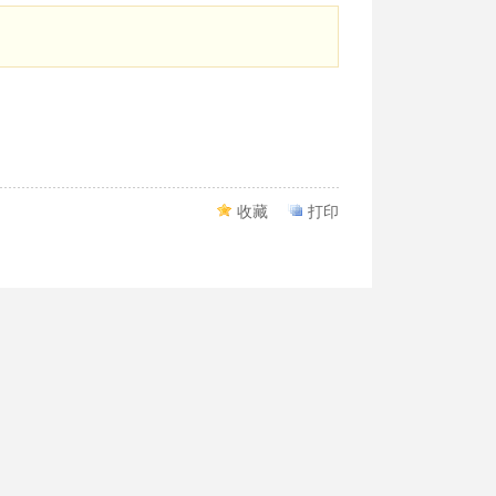
收藏
打印