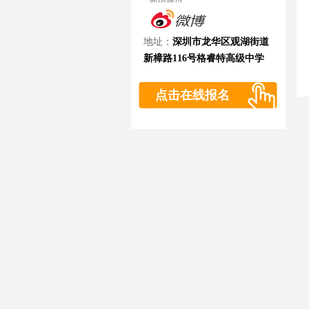
地址：
深圳市龙华区观湖街道
新樟路116号格睿特高级中学
点击在线报名