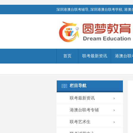
深圳港澳台联考辅导, 深圳港澳台联考学校, 港澳
首页
联考最新资讯
港澳台联
栏目导航
联考最新资讯
港澳台联考专辅
联考艺术生