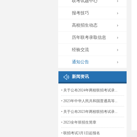
联考试题中心
报考技巧
高校招生动态
历年联考录取信息
经验交流
通知公告
新闻资讯
•
关于公布2024年两校联招考试录...
•
2023年中华人民共和国普通高等...
•
关于公布2023年两校联招考试录...
•
2023全年班招生简章
•
联招考试3月1日起报名