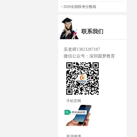
•
2020全国联考分数线
联系我们
吴老师13823287187
微信公众号：深圳圆梦教育
手机官网
2014-2016年港澳台、
新浪微博