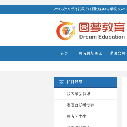
深圳港澳台联考辅导, 深圳港澳台联考学校, 港澳
首页
联考最新资讯
港澳台联
栏目导航
联考最新资讯
港澳台联考专辅
联考艺术生