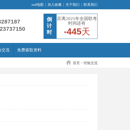
xml地图
|
加入收藏
|
关于我们
|
联系我们
距离2025年全国联考
倒
3287187
时间还有
计
-23737150
-445
天
时
验交流
免费索取资料
首页
>
经验交流