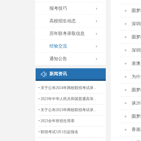
报考技巧
圆梦
高校招生动态
深圳
历年联考录取信息
圆梦
经验交流
深圳
通知公告
港澳
新闻资讯
为什
•
关于公布2024年两校联招考试录...
圆梦
•
2023年中华人民共和国普通高等...
谈2
•
关于公布2023年两校联招考试录...
圆梦
•
2023全年班招生简章
香港
•
联招考试3月1日起报名