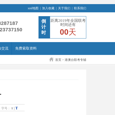
xml地图
|
加入收藏
|
关于我们
|
联系我们
距离2019年全国联考
倒
3287187
时间还有
计
-23737150
00
天
时
验交流
免费索取资料
首页
>
港澳台联考专辅
计
T
|
字号：
T