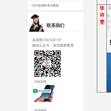
•
2020全国联考分数线
张
【
诗
雯
上
联系我们
下
吴老师13823287187
微信公众号：深圳圆梦教育
手机官网
新浪微博