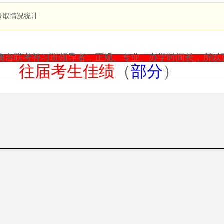
届录取情况统计
澳台联考补习班领导者，正规、专业、办学时间长，所以
往届考生佳绩
（
部分
）
2014-2016年港澳台、华侨生联招考试各高校录取分...
暨