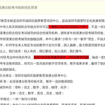
届港澳台联考冲刺班招生简章
教育全称是深圳市福田区圆梦教育培训中心，是由深圳市圆梦轩文化发展有限
中华人民共和国民办学校办学许可证
（教民144030470000271号）
，不是一些
港澳台联合招生考试辅
导的综合性辅导机构，拥有多年的港澳台联考辅导经验
华侨港澳台联考辅导的旗舰品牌。本中心秉承“小班与一对一教学”理念，不搞
学，针对学生本人制定专业的教学计划与方案，因人施教，最大限度挖掘学生
以上。我们追求：别人有的，我们要优，别人优的，我们要牛。
针对联考这种特殊的考试
，
历经6年的联考教学研究，6年的教学实践
，编成一套
考
专业
教师团队，研究出一套高效的教学管理体系。
教学成果卓著，赢得了较
生踊跃报名。
主办单位：深圳市福田区圆梦教育港澳台联考中心
师
资：全深港澳台联考经验丰富、教学一流的教师团队
辅导科目：理科：语文，数学，英语，物理，化学；
文科：语文，数学，英语，历史，地理；
教学模式：一对一制与小班制
开课形式：本中心
2014
年辅导分为联考暑期班、联考提高班、联考冲刺班