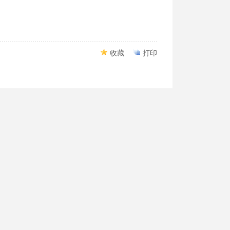
收藏
打印