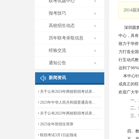
联考试题中心
2014
报考技巧
高校招生动态
深圳圆梦
中心，具有
历年联考录取信息
致力于华侨
经验交流
力打造全国
行互动式教
通知公告
达到了
98%
本中心
新闻资讯
成真正的联
•
关于公布2024年两校联招考试录...
欢迎广大学
一、
•
2023年中华人民共和国普通高等...
二、
•
关于公布2023年两校联招考试录...
三、
•
2023全年班招生简章
四、
•
联招考试3月1日起报名
五、