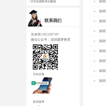
深圳
•
2020全国联考分数线
深圳
联系我们
深圳
深圳
吴老师13823287187
微信公众号：深圳圆梦教育
深圳
深圳
深圳
深圳
手机官网
深圳
新浪微博