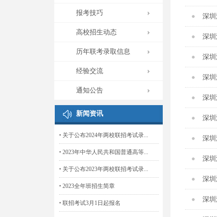
报考技巧
深圳
高校招生动态
深圳
历年联考录取信息
深圳
经验交流
深圳
通知公告
深圳
新闻资讯
深圳
•
关于公布2024年两校联招考试录...
深圳
•
2023年中华人民共和国普通高等...
深圳
•
关于公布2023年两校联招考试录...
深圳
•
2023全年班招生简章
深圳
•
联招考试3月1日起报名