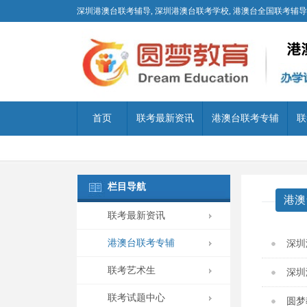
深圳港澳台联考辅导, 深圳港澳台联考学校, 港澳台全国联考辅导,
首页
联考最新资讯
港澳台联考专辅
联
栏目导航
港澳
联考最新资讯
港澳台联考专辅
深圳
联考艺术生
深圳
联考试题中心
圆梦