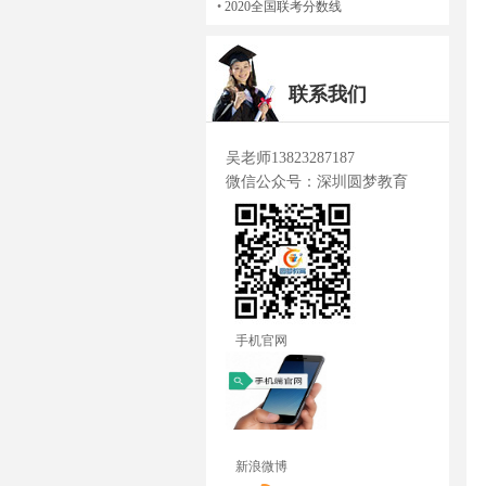
•
2020全国联考分数线
联系我们
吴老师13823287187
微信公众号：深圳圆梦教育
手机官网
新浪微博