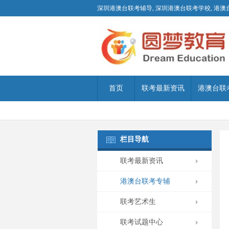
深圳港澳台联考辅导, 深圳港澳台联考学校, 港澳
首页
联考最新资讯
港澳台联
栏目导航
联考最新资讯
港澳台联考专辅
联考艺术生
联考试题中心