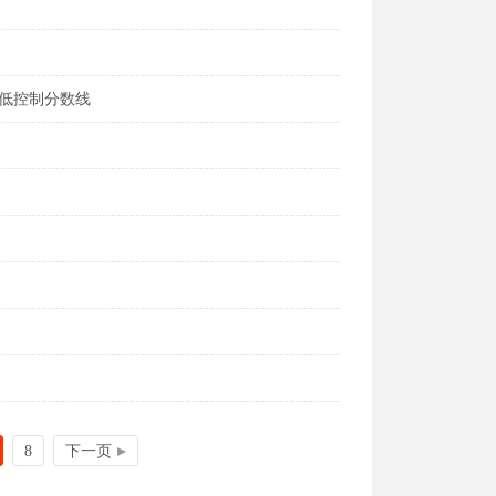
最低控制分数线
8
下一页