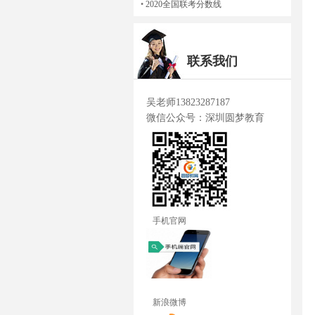
•
2020全国联考分数线
联系我们
吴老师13823287187
微信公众号：深圳圆梦教育
手机官网
新浪微博