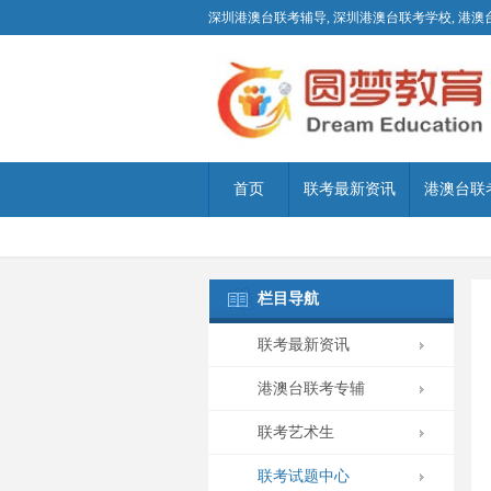
深圳港澳台联考辅导, 深圳港澳台联考学校, 港澳
首页
联考最新资讯
港澳台联
栏目导航
联考最新资讯
港澳台联考专辅
联考艺术生
联考试题中心