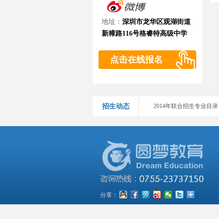
2014-2016年港澳台、
地址：
深圳市龙华区观湖街道
2016年中华人民共和国普
新樟路116号格睿特高级中学
2015年暨南大學招收香
点击在线报名
2014年联合招生专业目录 
2014年联合招生专业目录 
招生动态
2014年联合招生专业目录 
2014年联合招生专业目录 
2014年联合招生专业目录 
2014年联合招生专业目录 
2014年联合招生专业目录 
分享：
2014年联合招生专业目录 